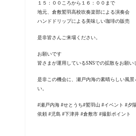
１５：００ころから１６：００まで
地元、倉敷鷲羽高校吹奏楽部による演奏会
ハンドドリップによる美味しい珈琲の販売
是非皆さんご来場ください。
お願いです
皆さまが運用しているSNSでの拡散をお願い
是非この機会に、瀬戸内海の素晴らしい風景
い。
#瀬戸内海 #せとうち#鷲羽山 #イベント #夕
依頼 #児島 #下津井 #倉敷市 #撮影ポイント