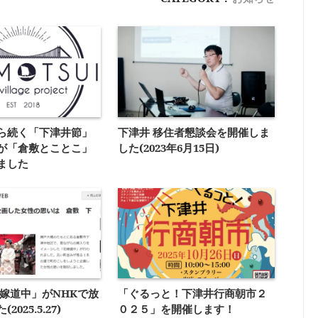
ら続く「下津井節」
下津井 移住者懇談会を開催しま
が「倉敷とことこ」
した(2023年6月15日)
ました
花嫁道中」がNHKで放
「ぐるっと！下津井行商朝市２
025.5.27)
０２５」を開催します！