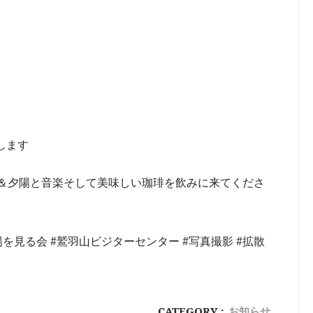
します
＆夕陽と音楽そして美味しい珈琲を飲みに来てくださ
陽を見る会 #鷲羽山ビジターセンター #写真撮影 #拡散
CATEGORY :
お知らせ