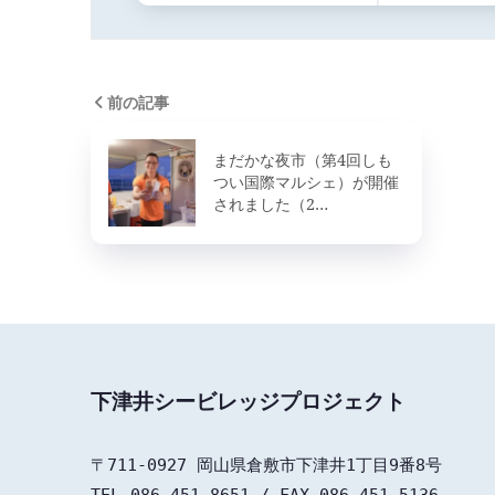
前の記事
まだかな夜市（第4回しも
つい国際マルシェ）が開催
されました（2…
下津井シービレッジプロジェクト
〒711-0927 岡山県倉敷市下津井1丁目9番8号

TEL 086-451-8651 / FAX 086-451-5136
