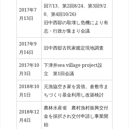
回7/13、第2回8/24、第3回9/2
2017年7
0、第4回10/26)
月13日
旧中西邸の取壊し危機により有
志・行政が集まり会議
2017年9
旧中西邸古民家鑑定現地調査
月14日
2017年10
下津井sea village project設
月3日
立 第1回会議
2018年10
元漁協空き家を賃借。倉敷市ま
月1日
ちづくり基金利用し改築検討
農林水産省 農村漁村振興交付
2018年12
金を採択され交付申請し事業開
月4日
始